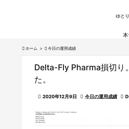
ゆとり
本

ホーム
>

今日の運用成績
Delta-Fly Pharm
た。

2020年12月9日

今日の運用成績

D