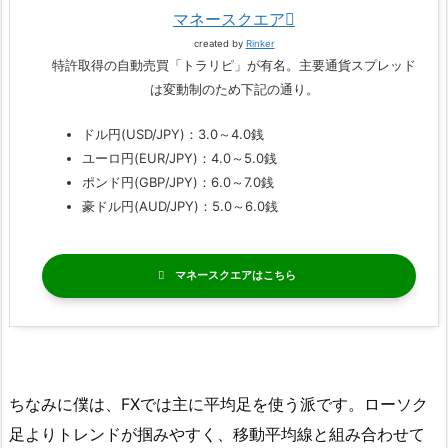
マネースクエア
created by
Rinker
特許取得の自動売買「トラリピ」が有名。主要通貨スプレッド
は変動制のため下記の通り。
ドル円(USD/JPY)：3.0～4.0銭
ユーロ円(EUR/JPY)：4.0～5.0銭
ポンド円(GBP/JPY)：6.0～7.0銭
豪ドル円(AUD/JPY)：5.0～6.0銭
マネースクエア
ちなみに僕は、FXでは主に平均足を使う派です。ローソク
足よりトレンドが掴みやすく、移動平均線と組み合わせて