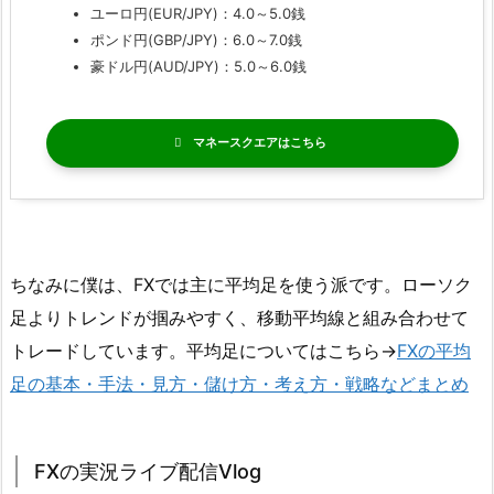
ユーロ円(EUR/JPY)：4.0～5.0銭
ポンド円(GBP/JPY)：6.0～7.0銭
豪ドル円(AUD/JPY)：5.0～6.0銭
マネースクエア
ちなみに僕は、FXでは主に平均足を使う派です。ローソク
足よりトレンドが掴みやすく、移動平均線と組み合わせて
トレードしています。平均足についてはこちら→
FXの平均
足の基本・手法・見方・儲け方・考え方・戦略などまとめ
FXの実況ライブ配信Vlog