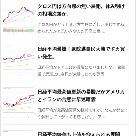
クロス円は方向感の無い展開。休み明け
の相場次第か。
クロス円がどうもまだ方向感に乏しい感じですね。
売られたかと思いきやまた円高に戻 ...
日経平均暴騰！衆院選自民大勝でドカ買
い発生。
日経平均がドカ上げの暴騰になりましたな。 衆院
選で想定上に自民が大勝したのが原因 ...
日経平均最高値更新の暴騰だがアメリカ
とイランの合意に早速暗雲
日経平均が最高値更新の様相ですが、なんか都合よ
く解釈して上がってる感じだな。 ア ...
日経平均続伸も上値を抑えられる展開