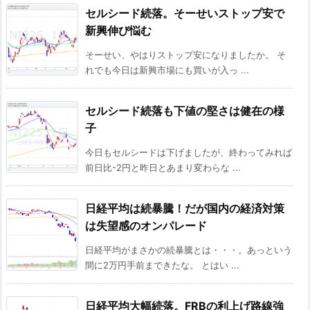
セルシード続落。そーせいストップ安で
新興伸び悩む
そーせい、やはりストップ安になりましたか。 そ
れでも今日は新興市場にも買いが入っ ...
セルシード続落も下値の堅さは健在の様
子
今日もセルシードは下げましたが、終わってみれば
前日比-2円と昨日とあまり変わらな ...
日経平均は続暴騰！だが国内の経済対策
は失望感のオンパレード
日経平均がまさかの続暴騰とは・・・。あっという
間に2万円手前まできたな。 とはい ...
日経平均大幅続落。FRBの利上げ路線強