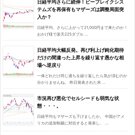
日経平均さらに続伸！ビーブレイクシス
テムズを再保有もマザーズは調整局面突
入か？
日経平均、さらに上がって21,000円まで来たのか！
おかげ様で楽天225ダブル ...
日経平均大幅反発。再び利上げ鈍化期待
だけの間違った上昇を繰り返す愚かな相
場へ逆戻り
一体どれだけ同じ過ちを繰り返したら気が済むのか
分かりませんね。 昨日発表された米 ...
市況再び悪化でセルシードも弱気な状
態・・・。
日経平均もマザーズも下げましたか。 中国がアメ
リカの追加制裁に対抗すると発表し、 ...