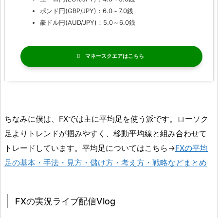
ポンド円(GBP/JPY)：6.0～7.0銭
豪ドル円(AUD/JPY)：5.0～6.0銭
マネースクエア
ちなみに僕は、FXでは主に平均足を使う派です。ローソク
足よりトレンドが掴みやすく、移動平均線と組み合わせて
トレードしています。平均足についてはこちら→
FXの平均
足の基本・手法・見方・儲け方・考え方・戦略などまとめ
FXの実況ライブ配信Vlog