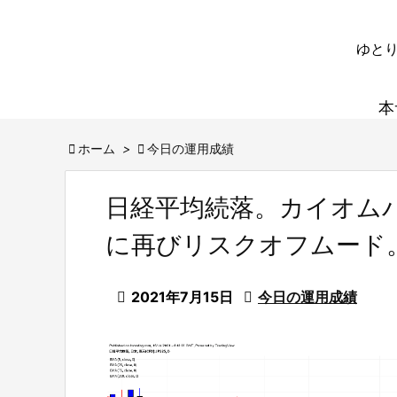
ゆとり
本

ホーム
>

今日の運用成績
日経平均続落。カイオム
に再びリスクオフムード

2021年7月15日

今日の運用成績