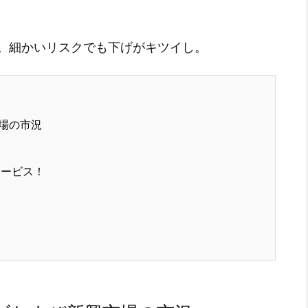
。細かいリスクでも下げがキツイし。
場の市況
サービス！