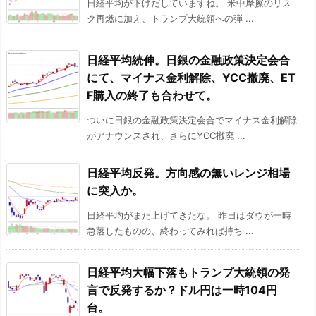
日経平均が下げだしていますね。 米中摩擦のリス
ク再燃に加え、トランプ大統領への弾 ...
日経平均続伸。日銀の金融政策決定会合
にて、マイナス金利解除、YCC撤廃、ET
F購入の終了も合わせて。
ついに日銀の金融政策決定会合でマイナス金利解除
がアナウンスされ、さらにYCC撤廃 ...
日経平均反発。方向感の無いレンジ相場
に突入か。
日経平均がまた上げてきたな。 昨日はダウが一時
急落したものの、終わってみれば持ち ...
日経平均大幅下落もトランプ大統領の発
言で反発するか？ドル円は一時104円
台。