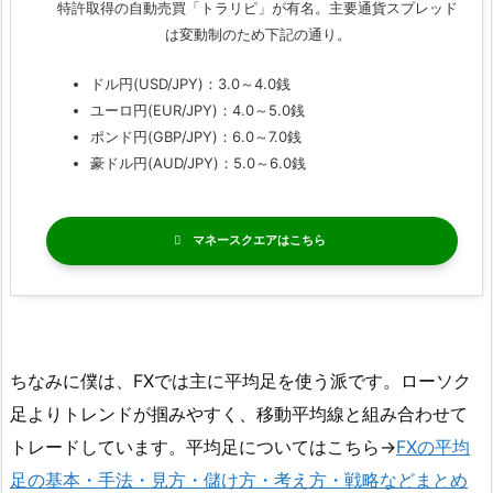
特許取得の自動売買「トラリピ」が有名。主要通貨スプレッド
は変動制のため下記の通り。
ドル円(USD/JPY)：3.0～4.0銭
ユーロ円(EUR/JPY)：4.0～5.0銭
ポンド円(GBP/JPY)：6.0～7.0銭
豪ドル円(AUD/JPY)：5.0～6.0銭
マネースクエア
ちなみに僕は、FXでは主に平均足を使う派です。ローソク
足よりトレンドが掴みやすく、移動平均線と組み合わせて
トレードしています。平均足についてはこちら→
FXの平均
足の基本・手法・見方・儲け方・考え方・戦略などまとめ