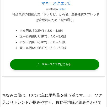
マネースクエア
created by
Rinker
特許取得の自動売買「トラリピ」が有名。主要通貨スプレッド
は変動制のため下記の通り。
ドル円(USD/JPY)：3.0～4.0銭
ユーロ円(EUR/JPY)：4.0～5.0銭
ポンド円(GBP/JPY)：6.0～7.0銭
豪ドル円(AUD/JPY)：5.0～6.0銭
マネースクエア
ちなみに僕は、FXでは主に平均足を使う派です。ローソク
足よりトレンドが掴みやすく、移動平均線と組み合わせて