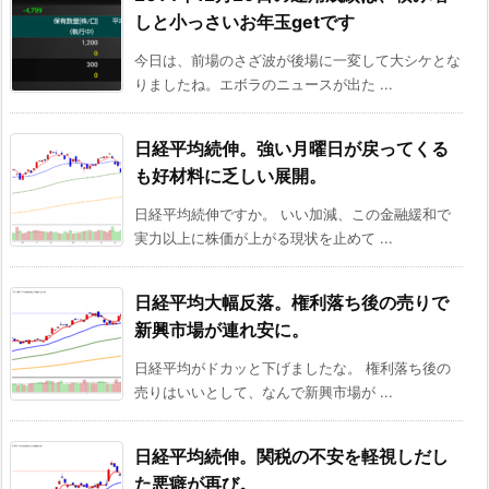
しと小っさいお年玉getです
今日は、前場のさざ波が後場に一変して大シケとな
りましたね。エボラのニュースが出た ...
日経平均続伸。強い月曜日が戻ってくる
も好材料に乏しい展開。
日経平均続伸ですか。 いい加減、この金融緩和で
実力以上に株価が上がる現状を止めて ...
日経平均大幅反落。権利落ち後の売りで
新興市場が連れ安に。
日経平均がドカッと下げましたな。 権利落ち後の
売りはいいとして、なんで新興市場が ...
日経平均続伸。関税の不安を軽視しだし
た悪癖が再び。