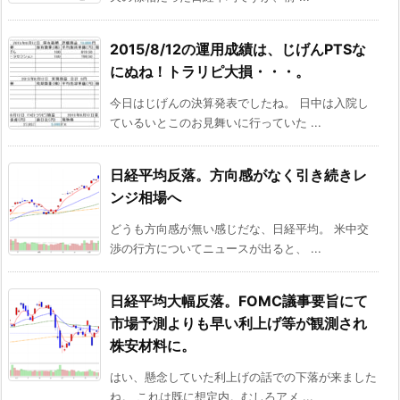
2015/8/12の運用成績は、じげんPTSな
にぬね！トラリピ大損・・・。
今日はじげんの決算発表でしたね。 日中は入院し
ているいとこのお見舞いに行っていた ...
日経平均反落。方向感がなく引き続きレ
ンジ相場へ
どうも方向感が無い感じだな、日経平均。 米中交
渉の行方についてニュースが出ると、 ...
日経平均大幅反落。FOMC議事要旨にて
市場予測よりも早い利上げ等が観測され
株安材料に。
はい、懸念していた利上げの話での下落が来ました
ね。 これは既に想定内。むしろアメ ...