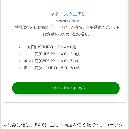
マネースクエア
created by
Rinker
特許取得の自動売買「トラリピ」が有名。主要通貨スプレッド
は変動制のため下記の通り。
ドル円(USD/JPY)：3.0～4.0銭
ユーロ円(EUR/JPY)：4.0～5.0銭
ポンド円(GBP/JPY)：6.0～7.0銭
豪ドル円(AUD/JPY)：5.0～6.0銭
マネースクエア
ちなみに僕は、FXでは主に平均足を使う派です。ローソク