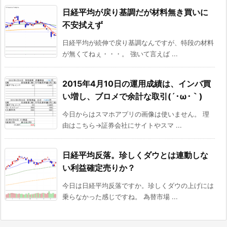
日経平均が戻り基調だが材料無き買いに
不安拭えず
日経平均が続伸で戻り基調なんですが、特段の材料
が無くてねぇ・・・。 強いて言えば ...
2015年4月10日の運用成績は、インバ買
い増し、ブロメで余計な取引(´･ω･｀)
今日からはスマホアプリの画像は使いません。 理
由はこちら→証券会社にサイトやスマ ...
日経平均反落。珍しくダウとは連動しな
い利益確定売りか？
今日は日経平均反落ですか。珍しくダウの上げには
乗らなかった感じですね。 為替市場 ...