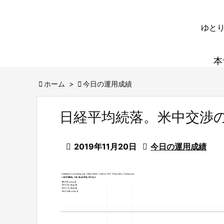
ゆとり
本

ホーム
>

今日の運用成績
日経平均続落。米中交渉

2019年11月20日

今日の運用成績