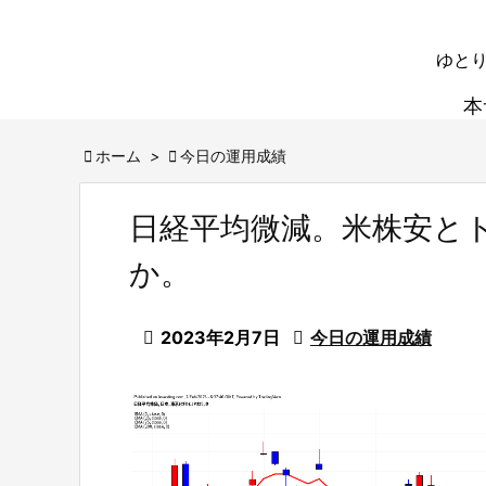
ゆとり
本

ホーム
>

今日の運用成績
日経平均微減。米株安と
か。

2023年2月7日

今日の運用成績