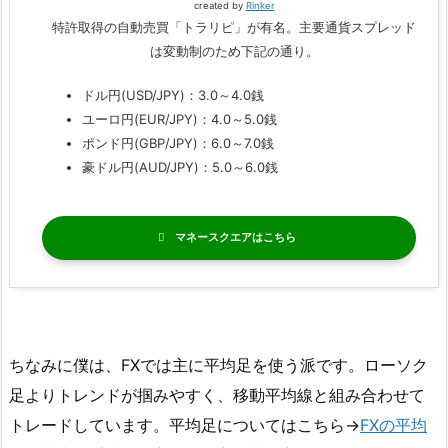
created by
Rinker
特許取得の自動売買「トラリピ」が有名。主要通貨スプレッド
は変動制のため下記の通り。
ドル円(USD/JPY)：3.0～4.0銭
ユーロ円(EUR/JPY)：4.0～5.0銭
ポンド円(GBP/JPY)：6.0～7.0銭
豪ドル円(AUD/JPY)：5.0～6.0銭
マネースクエア
ちなみに僕は、FXでは主に平均足を使う派です。ローソク
足よりトレンドが掴みやすく、移動平均線と組み合わせて
トレードしています。平均足についてはこちら→
FXの平均