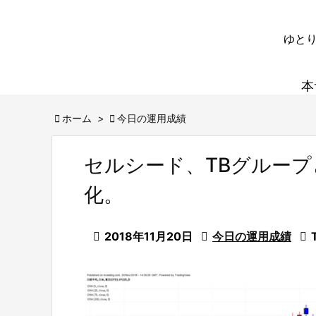
ゆとり
本

ホーム
>

今日の運用成績
セルシード、TBグルー
化。

2018年11月20日

今日の運用成績
