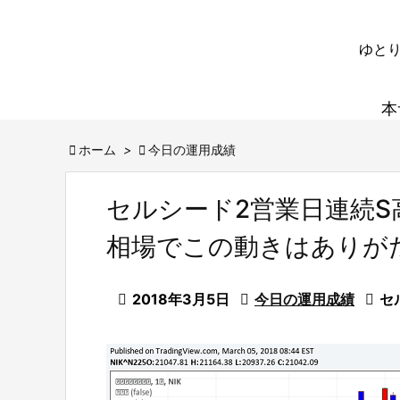
ゆとり
本

ホーム
>

今日の運用成績
セルシード2営業日連続S
相場でこの動きはありが

2018年3月5日

今日の運用成績

セ