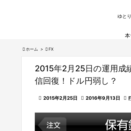
ゆとり
本

ホーム
>

FX
2015年2月25日の運用
信回復！ドル円弱し？

2015年2月25日

2016年9月13日
