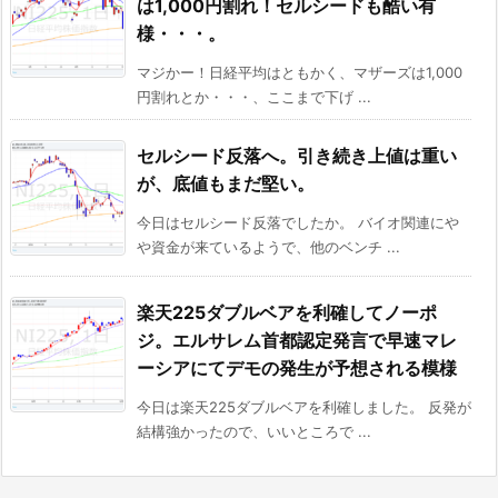
は1,000円割れ！セルシードも酷い有
様・・・。
マジかー！日経平均はともかく、マザーズは1,000
円割れとか・・・、ここまで下げ ...
セルシード反落へ。引き続き上値は重い
が、底値もまだ堅い。
今日はセルシード反落でしたか。 バイオ関連にや
や資金が来ているようで、他のベンチ ...
楽天225ダブルベアを利確してノーポ
ジ。エルサレム首都認定発言で早速マレ
ーシアにてデモの発生が予想される模様
今日は楽天225ダブルベアを利確しました。 反発が
結構強かったので、いいところで ...