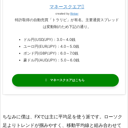
マネースクエア
created by
Rinker
特許取得の自動売買「トラリピ」が有名。主要通貨スプレッド
は変動制のため下記の通り。
ドル円(USD/JPY)：3.0～4.0銭
ユーロ円(EUR/JPY)：4.0～5.0銭
ポンド円(GBP/JPY)：6.0～7.0銭
豪ドル円(AUD/JPY)：5.0～6.0銭
マネースクエア
ちなみに僕は、FXでは主に平均足を使う派です。ローソク
足よりトレンドが掴みやすく、移動平均線と組み合わせて