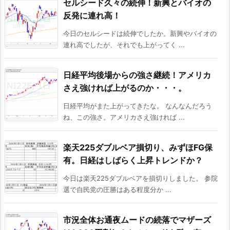
セルシード久々の続伸！新興とバイオの
反発に連れ高！
今日のセルシードは続伸でしたか。新興やバイオの
連れ高でしたが、それでも上がってく ...
日経平均後場からの強さ継続！アメリカ
さえ強ければ上がるのか・・・。
日経平均がまた上がってきたな。 なんなんだろう
ね、この強さ。アメリカさえ強ければ ...
楽天225ダブルベア損切り、みずほFG保
有。日経はしばらく上昇トレンドか？
今日は楽天225ダブルベアを損切りしました。 参院
選で自民党の圧勝はある程度分か ...
市況全体お通夜ムードの続落でマザーズ