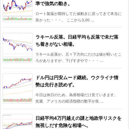
準で強気の動き。
ロート製薬が期待してた値動きに戻ってきて本当に
良かった・・・。 ここから3,00 ...
ラキール反落。日経平均も反落で未だ落
ち着きがない相場。
ラキール反落か。元々下方向にだけは値が軽いとこ
ろがありますが、下げすぎやで・・・ ...
ドル円は円安ムード継続。ウクライナ情
勢は先行き読めず。
今日は休日のため、為替相場だけ見ていきます。
先週、アメリカの経済指標の数字が良 ...
日経平均4万円越えの謎と地政学リスクを
無視しだす危険な相場へ。