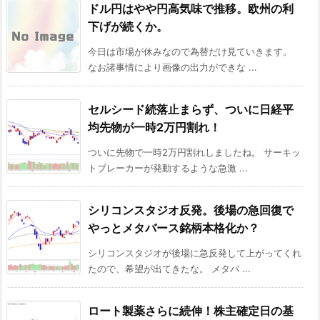
ドル円はやや円高気味で推移。欧州の利
下げが続くか。
今日は市場が休みなので為替だけ見ていきます。
なお諸事情により画像の出力ができな ...
セルシード続落止まらず、ついに日経平
均先物が一時2万円割れ！
ついに先物で一時2万円割れしましたね。 サーキッ
トブレーカーが発動するような急激 ...
シリコンスタジオ反発。後場の急回復で
やっとメタバース銘柄本格化か？
シリコンスタジオが後場に急反発して上がってくれ
たので、希望が出てきたな。 メタバ ...
ロート製薬さらに続伸！株主確定日の基