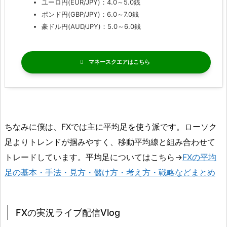
ユーロ円(EUR/JPY)：4.0～5.0銭
ポンド円(GBP/JPY)：6.0～7.0銭
豪ドル円(AUD/JPY)：5.0～6.0銭
マネースクエア
ちなみに僕は、FXでは主に平均足を使う派です。ローソク
足よりトレンドが掴みやすく、移動平均線と組み合わせて
トレードしています。平均足についてはこちら→
FXの平均
足の基本・手法・見方・儲け方・考え方・戦略などまとめ
FXの実況ライブ配信Vlog