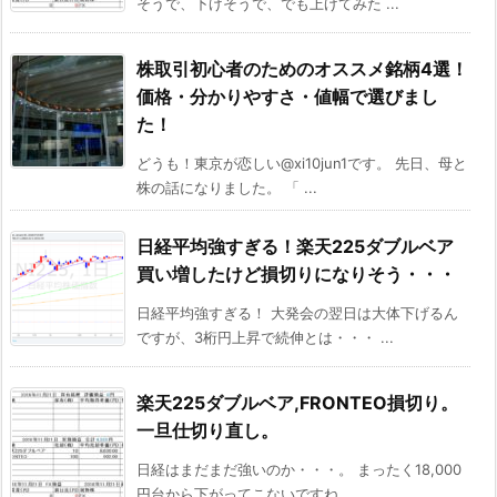
そうで、下げそうで、でも上げてみた ...
株取引初心者のためのオススメ銘柄4選！
価格・分かりやすさ・値幅で選びまし
た！
どうも！東京が恋しい@xi10jun1です。 先日、母と
株の話になりました。 「 ...
日経平均強すぎる！楽天225ダブルベア
買い増したけど損切りになりそう・・・
日経平均強すぎる！ 大発会の翌日は大体下げるん
ですが、3桁円上昇で続伸とは・・・ ...
楽天225ダブルベア,FRONTEO損切り。
一旦仕切り直し。
日経はまだまだ強いのか・・・。 まったく18,000
円台から下がってこないですね ...