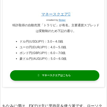
マネースクエア
created by
Rinker
特許取得の自動売買「トラリピ」が有名。主要通貨スプレッド
は変動制のため下記の通り。
ドル円(USD/JPY)：3.0～4.0銭
ユーロ円(EUR/JPY)：4.0～5.0銭
ポンド円(GBP/JPY)：6.0～7.0銭
豪ドル円(AUD/JPY)：5.0～6.0銭
マネースクエア
ちなみに僕は、FXでは主に平均足を使う派です。ローソク