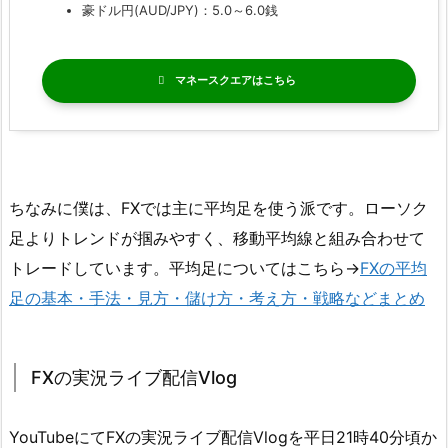
豪ドル円(AUD/JPY)：5.0～6.0銭
マネースクエア
ちなみに僕は、FXでは主に平均足を使う派です。ローソク
足よりトレンドが掴みやすく、移動平均線と組み合わせて
トレードしています。平均足についてはこちら→
FXの平均
足の基本・手法・見方・儲け方・考え方・戦略などまとめ
FXの実況ライブ配信Vlog
YouTubeにてFXの実況ライブ配信Vlogを平日21時40分頃か