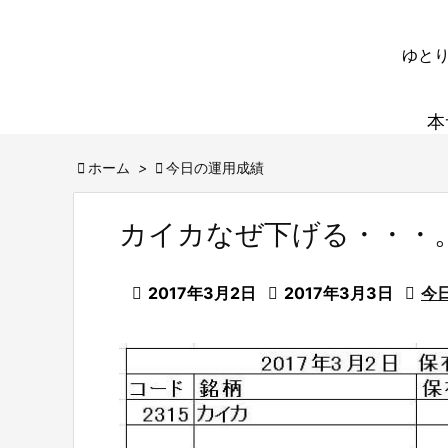
ゆとり
本

ホーム
>

今日の運用成績
カイカなぜ下げる・・・

2017年3月2日

2017年3月3日

今