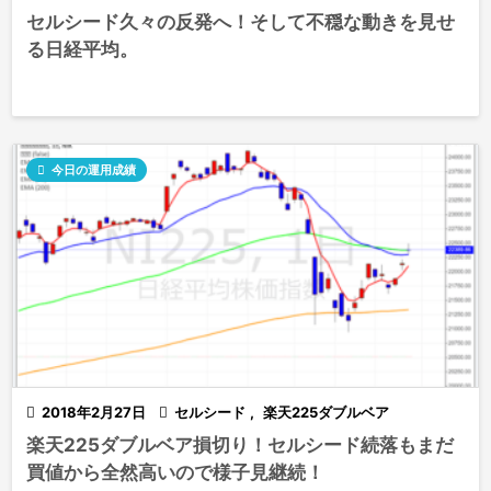
セルシード久々の反発へ！そして不穏な動きを見せ
る日経平均。

今日の運用成績

2018年2月27日

セルシード
,
楽天225ダブルベア
楽天225ダブルベア損切り！セルシード続落もまだ
買値から全然高いので様子見継続！