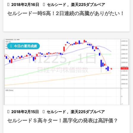

2018年2月16日

セルシード
,
楽天225ダブルベア
セルシード一時S高！2日連続の高騰がありがたい！

今日の運用成績

2018年2月15日

セルシード
,
楽天225ダブルベア
セルシードＳ高キター！黒字化の発表は高評価？