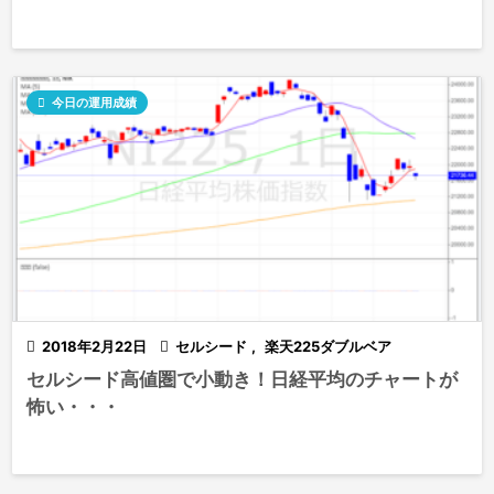

今日の運用成績

2018年2月22日

セルシード
,
楽天225ダブルベア
セルシード高値圏で小動き！日経平均のチャートが
怖い・・・