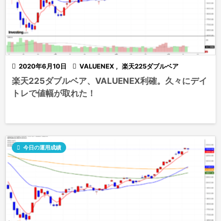

2020年6月10日

VALUENEX
,
楽天225ダブルベア
楽天225ダブルベア、VALUENEX利確。久々にデイ
トレで値幅が取れた！

今日の運用成績