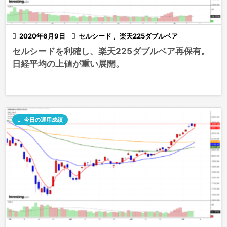

2020年6月9日

セルシード
,
楽天225ダブルベア
セルシードを利確し、楽天225ダブルベア再保有。
日経平均の上値が重い展開。

今日の運用成績