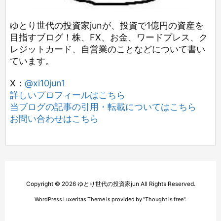
ゆとり世代の投資家junが、投資で1億円の資産を
目指すブログ！株、FX、お金、ワードプレス、ク
レジットカード、自営業のことなどについて書い
ています。
X：
@xi10jun1
詳しいプロフィールはこちら
当ブログの記事の引用・転載についてはこちら
お問い合わせはこちら
Copyright ©
2026
ゆとり世代の投資家jun
All Rights Reserved.
WordPress Luxeritas Theme is provided by "
Thought is free
".