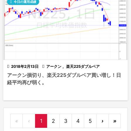

今日の運用成績

2018年2月13日

アークン
,
楽天225ダブルベア
アークン損切り、楽天225ダブルベア買い増し！日
経平均再び弱く。
«
‹
1
2
3
4
5
›
»