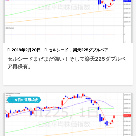

2018年2月20日

セルシード
,
楽天225ダブルベア
セルシードまだまだ強い！そして楽天225ダブルベ
ア再保有。

今日の運用成績