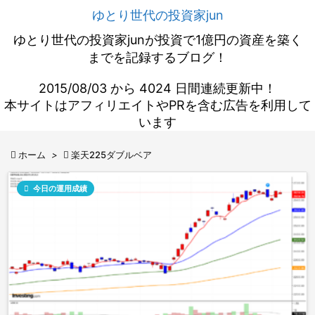
ゆとり世代の投資家jun
ゆとり世代の投資家junが投資で1億円の資産を築く
までを記録するブログ！
2015/08/03 から 4024 日間連続更新中！
本サイトはアフィリエイトやPRを含む広告を利用して
います

ホーム
>

楽天225ダブルベア

今日の運用成績