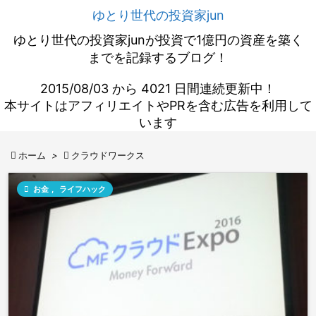
ゆとり世代の投資家jun
ゆとり世代の投資家junが投資で1億円の資産を築く
までを記録するブログ！
2015/08/03 から 4021 日間連続更新中！
本サイトはアフィリエイトやPRを含む広告を利用して
います

ホーム
>

クラウドワークス

お金
,
ライフハック