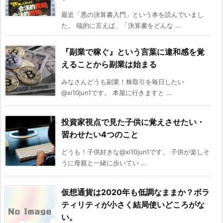
最近「悪の決算書入門」という本を読んでいまし
た。 端的に言えば、「決算書をどんな ...
『副業で稼ぐ』という言葉に違和感を覚
えることから副業は始まる
みなさんどうも副業！株取引を毎日したい
@xi10jun1です。 本屋に行きますと ...
投資家視点で見た子供に覚えさせたい・
習わせたい4つのこと
どうも！子供好きな@xi10jun1です。 子供が楽しそ
うに母親と一緒に歩いてい ...
仮想通貨は2020年も低調なままか？ボラ
ティリティが小さく結局使いどころがな
い。