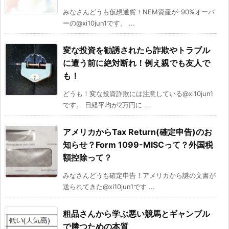
みなさんどうも仮想通貨！NEM資産が-90%オーバ
ーの@xi10jun1です。 ...
変な投資を勧誘されたら詐欺やトラブル
に遭う前に絶対断れ！例え親でも友人で
も！
どうも！変な投資詐欺には注意している@xi10jun1
です。 日経平均が2万円に ...
アメリカからTax Return(確定申告)のお
知らせ？Form 1099-MISCって？外国税
額控除って？
みなさんどうも確定申告！アメリカから謎の文書が
送られてきた@xi10jun1です ...
粗品さんから学ぶ悪い競馬とギャンブル
で勝つための本質