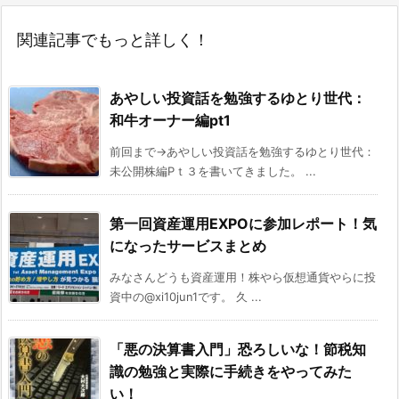
関連記事でもっと詳しく！
あやしい投資話を勉強するゆとり世代：
和牛オーナー編pt1
前回まで→あやしい投資話を勉強するゆとり世代：
未公開株編Pｔ３を書いてきました。 ...
第一回資産運用EXPOに参加レポート！気
になったサービスまとめ
みなさんどうも資産運用！株やら仮想通貨やらに投
資中の@xi10jun1です。 久 ...
「悪の決算書入門」恐ろしいな！節税知
識の勉強と実際に手続きをやってみた
い！