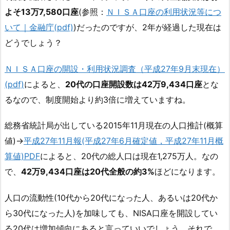
よそ13万7,580口座
(参照：
ＮＩＳＡ口座の利用状況等につ
いて｜金融庁(pdf)
)だったのですが、2年が経過した現在は
どうでしょう？
ＮＩＳＡ口座の開設・利用状況調査（平成27年9月末現在）
(pdf)
によると、
20代の口座開設数は42万9,434口座
とな
るなので、制度開始より約3倍に増えていますね。
総務省統計局が出している2015年11月現在の人口推計(概算
値)→
平成27年11月報(平成27年6月確定値，平成27年11月概
算値)PDF
によると、20代の総人口は現在1,275万人。なの
で、
42万9,434口座は20代全般の約3%
ほどになります。
人口の流動性(10代から20代になった人、あるいは20代か
ら30代になった人)を加味しても、NISA口座を開設してい
る20代は増加傾向にあると言っていいでしょう。それで