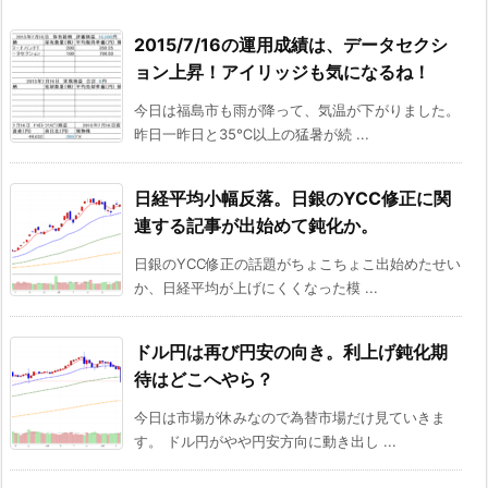
2015/7/16の運用成績は、データセクシ
ョン上昇！アイリッジも気になるね！
今日は福島市も雨が降って、気温が下がりました。
昨日一昨日と35℃以上の猛暑が続 ...
日経平均小幅反落。日銀のYCC修正に関
連する記事が出始めて鈍化か。
日銀のYCC修正の話題がちょこちょこ出始めたせい
か、日経平均が上げにくくなった模 ...
ドル円は再び円安の向き。利上げ鈍化期
待はどこへやら？
今日は市場が休みなので為替市場だけ見ていきま
す。 ドル円がやや円安方向に動き出し ...