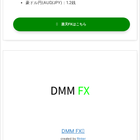
豪ドル円(AUD/JPY)：1.2銭
楽天FX
DMM FX
created by
Rinker