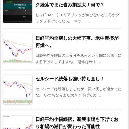
ク続落でまた含み損拡大！何で？
むぅ(´･ω･｀) エリアリンクが伸びないどころかダ
ラダラ下げてるなぁ。 マザー ...
日経平均全戻しの大幅下落。米中摩擦が
再燃へ。
日経平均が昨日の上昇分をあっという間に台無しに
する下げ方してますね。 懸念は米中 ...
セルシード続落も強い持ち直し！
セルシードは続落しましたが、買い戻しが凄かった
な。 いつもならまた大きく下げて終 ...
日経平均小幅続落。新興市場も下げてお
り相場の潮目が変わった可能性