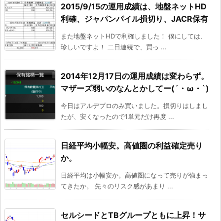
2015/9/15の運用成績は、地盤ネットHD
利確、ジャパンパイル損切り、JACR保有
また地盤ネットHDで利確しました！ 僕にしては、
珍しいですよ！ 二日連続で、買っ ...
2014年12月17日の運用成績は変わらず。
マザーズ弱いのなんとかしてー(´・ω・`)
今日はアルデプロのみ買いました。損切りはしまし
たが、安くなったので1単元だけ再度 ...
日経平均小幅安。高値圏の利益確定売り
か。
日経平均は小幅安か。高値圏になって売りが強まっ
てきたか。 先々のリスク感があまり ...
セルシードとTBグループともに上昇！サ