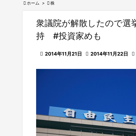

ホーム
>

株
衆議院が解散したので選
持 #投資家めも

2014年11月21日

2014年11月22日
