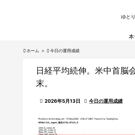
ゆとり
本

ホーム
>

今日の運用成績
日経平均続伸。米中首脳
末。

2026年5月13日

今日の運用成績