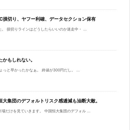
、FVC損切り、ヤフー利確、データセクション保有
。 損切りラインはどうしたらいいのか迷走中・ ...
たかもしれない。
っと早かったかなぁ。 終値が300円だし。 ...
恒大集団のデフォルトリスク感逓減も油断大敵。
場だけを見ていきます。 中国恒大集団のデフォル ...