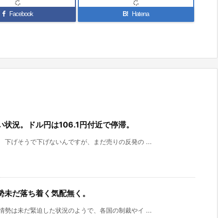
Facebook
B!
Hatena
状況。ドル円は106.1円付近で停滞。
 下げそうで下げないんですが、まだ売りの反発の ...
勢未だ落ち着く気配無く。
情勢は未だ緊迫した状況のようで、各国の制裁やイ ...