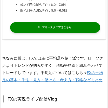
ポンド円(GBP/JPY)：6.0～7.0銭
豪ドル円(AUD/JPY)：5.0～6.0銭
マネースクエア
ちなみに僕は、FXでは主に平均足を使う派です。ローソク
足よりトレンドが掴みやすく、移動平均線と組み合わせて
トレードしています。平均足についてはこちら→
FXの平均
足の基本・手法・見方・儲け方・考え方・戦略などまとめ
FXの実況ライブ配信Vlog