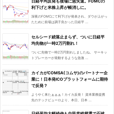
日経平均反発も後場に急失速。FOMCの
利下げと米株上昇が帳消しに。
深夜のFOMCにて利下げが発表され、ダウが上がっ
たために前場は調子良かった日経平 ...
セルシード続落止まらず、ついに日経平
均先物が一時2万円割れ！
ついに先物で一時2万円割れしましたね。 サーキッ
トブレーカーが発動するような急激 ...
カイカがCOMSA(コムサ)のパートナー企
業に！日本発ICOプラットフォームに期待
で反発？
ようやく来たぁぁぁ！カイカ反発！ 資本業務提携
先のテックビューロより、本日、日本 ...
日経平均大幅続伸も自民党総裁選で石破