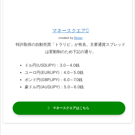
マネースクエア
created by
Rinker
特許取得の自動売買「トラリピ」が有名。主要通貨スプレッド
は変動制のため下記の通り。
ドル円(USD/JPY)：3.0～4.0銭
ユーロ円(EUR/JPY)：4.0～5.0銭
ポンド円(GBP/JPY)：6.0～7.0銭
豪ドル円(AUD/JPY)：5.0～6.0銭
マネースクエア