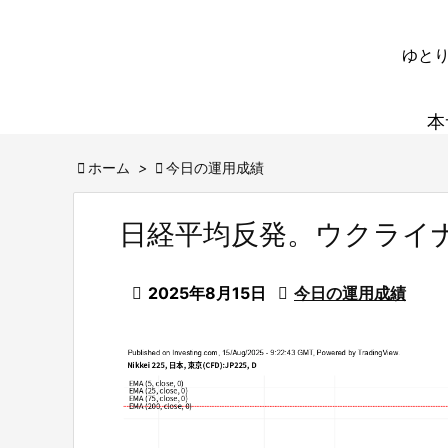
ゆとり
本

ホーム
>

今日の運用成績
日経平均反発。ウクライ

2025年8月15日

今日の運用成績