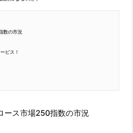
指数の市況
サービス！
ース市場250指数の市況