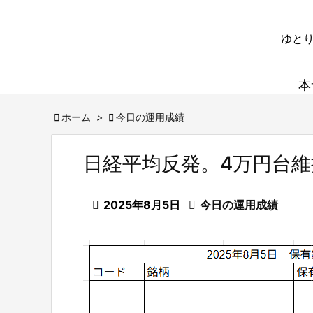
ゆとり
本

ホーム
>

今日の運用成績
日経平均反発。4万円台

2025年8月5日

今日の運用成績