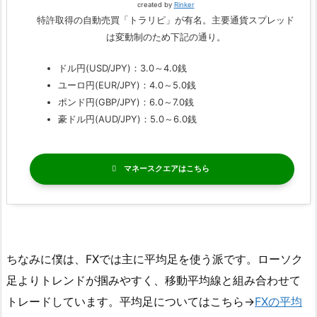
created by
Rinker
特許取得の自動売買「トラリピ」が有名。主要通貨スプレッド
は変動制のため下記の通り。
ドル円(USD/JPY)：3.0～4.0銭
ユーロ円(EUR/JPY)：4.0～5.0銭
ポンド円(GBP/JPY)：6.0～7.0銭
豪ドル円(AUD/JPY)：5.0～6.0銭
マネースクエア
ちなみに僕は、FXでは主に平均足を使う派です。ローソク
足よりトレンドが掴みやすく、移動平均線と組み合わせて
トレードしています。平均足についてはこちら→
FXの平均