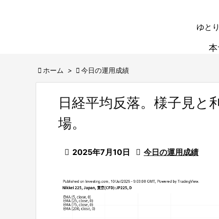
ゆとり
本

ホーム
>

今日の運用成績
日経平均反落。様子見と
場。

2025年7月10日

今日の運用成績