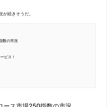
況が続きそうだ。
指数の市況
サービス！
ース市場250指数の市況