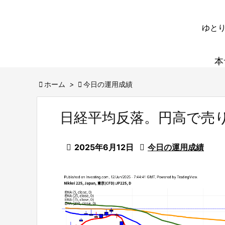
ゆとり
本

ホーム
>

今日の運用成績
日経平均反落。円高で売

2025年6月12日

今日の運用成績