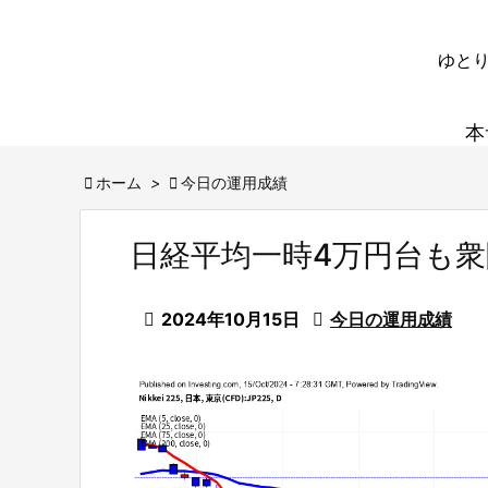
ゆとり
本

ホーム
>

今日の運用成績
日経平均一時4万円台も

2024年10月15日

今日の運用成績