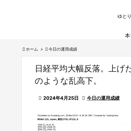
ゆとり
本

ホーム
>

今日の運用成績
日経平均大幅反落。上げ
のような乱高下。

2024年4月25日

今日の運用成績