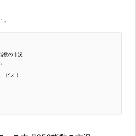
・。
指数の市況
か
サービス！