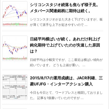
シリコンスタジオ続落も焦らず様子見。
メタバース関連銘柄に期待は続く。
シリコンスタジオがまた大きく下げていますが、板
が薄くて派手な上下が起きやすいので ...
日経平均横ばいが続く。あれだけ利上げ
鈍化期待で上げていたのが失速した原因
は？
日経平均は小幅安ですが、ここ最近は横ばい傾向が
続いています。 どうも上値が重い。 ...
2015/8/17の運用成績は、JACR利確、三
菱UFJFG・インターアクション購入
今日も今日とて、ワードプレスと格闘しておりまし
た。 記事を1個書いていたのですが ...