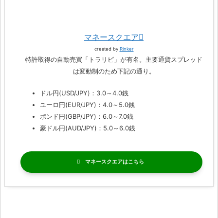
マネースクエア
created by
Rinker
特許取得の自動売買「トラリピ」が有名。主要通貨スプレッド
は変動制のため下記の通り。
ドル円(USD/JPY)：3.0～4.0銭
ユーロ円(EUR/JPY)：4.0～5.0銭
ポンド円(GBP/JPY)：6.0～7.0銭
豪ドル円(AUD/JPY)：5.0～6.0銭
マネースクエア