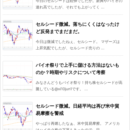
今日のセルシードは続伸でしたか。新興やバイオの
連れ高でしたが、それでも上がってく ...
セルシード微減。落ちにくくはなったけ
ど反発までまだまだ。
今日は微減でしたねぇ、セルシード。 マザーズは
上昇気配でしたが、セルシード売りの ...
バイオ祭りで上手に儲ける方法はないも
のか？時期やリスクについて考察
みなさんどうもバイオ祭り！持ち株セルシードが高
騰している@xi10jun1です。 ...
セルシード微減。日経平均は再び米中貿
易摩擦を警戒
やっぱり再燃したなぁ、米中貿易摩擦。 アメリカ
はハイテク株の下落もあったので、日 ...