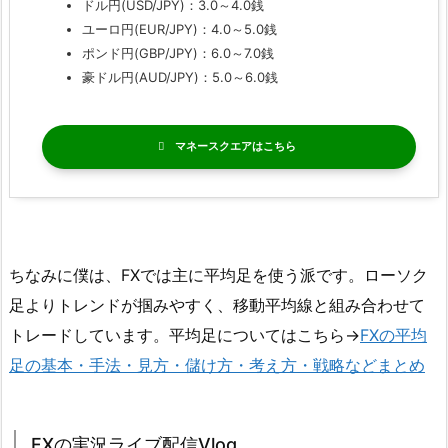
ドル円(USD/JPY)：3.0～4.0銭
ユーロ円(EUR/JPY)：4.0～5.0銭
ポンド円(GBP/JPY)：6.0～7.0銭
豪ドル円(AUD/JPY)：5.0～6.0銭
マネースクエア
ちなみに僕は、FXでは主に平均足を使う派です。ローソク
足よりトレンドが掴みやすく、移動平均線と組み合わせて
トレードしています。平均足についてはこちら→
FXの平均
足の基本・手法・見方・儲け方・考え方・戦略などまとめ
FXの実況ライブ配信Vlog