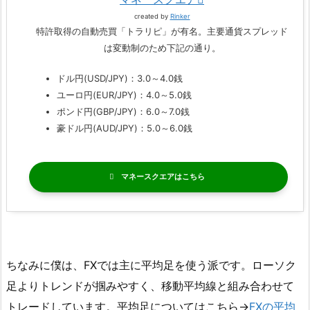
created by
Rinker
特許取得の自動売買「トラリピ」が有名。主要通貨スプレッド
は変動制のため下記の通り。
ドル円(USD/JPY)：3.0～4.0銭
ユーロ円(EUR/JPY)：4.0～5.0銭
ポンド円(GBP/JPY)：6.0～7.0銭
豪ドル円(AUD/JPY)：5.0～6.0銭
マネースクエア
ちなみに僕は、FXでは主に平均足を使う派です。ローソク
足よりトレンドが掴みやすく、移動平均線と組み合わせて
トレードしています。平均足についてはこちら→
FXの平均