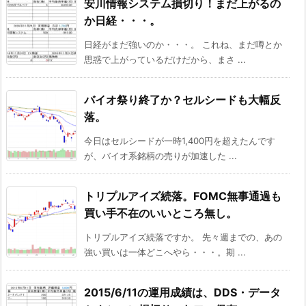
安川情報システム損切り！まだ上がるの
か日経・・・。
日経がまだ強いのか・・・。 これね、まだ噂とか
思惑で上がっているだけだから、まさ ...
バイオ祭り終了か？セルシードも大幅反
落。
今日はセルシードが一時1,400円を超えたんです
が、バイオ系銘柄の売りが加速した ...
トリプルアイズ続落。FOMC無事通過も
買い手不在のいいところ無し。
トリプルアイズ続落ですか。 先々週までの、あの
強い買いは一体どこへやら・・・。期 ...
2015/6/11の運用成績は、DDS・データ