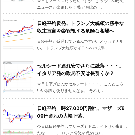
今日もノートレだったんですが、ようやくSJIから
ニュースが出ました！ 指定解除の ...
日経平均反発。トランプ大統領の勝手な
収束宣言を楽観視する危険な相場へ
日経平均が反発しているんですが、どうもキナ臭
い。 トランプ大統領がイランへの攻撃 ...
セルシード連れ安でさらに続落・・・。
イタリア発の政局不安は長引くか？
今日も下げたのかセルシード・・・。このところ、
いい場面がありませんなぁ。 それも ...
日経平均一時27,000円割れ、マザーズ8
00円割れの大幅下落。
今日は日経平均もマザーズもドエライ下げが来まし
たな・・・。 ロシア情勢が俄かにひ ...