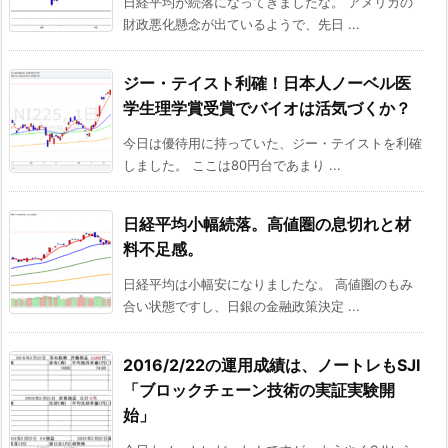
日経平均が続落になってきましたな。 アメリカの
財政悪化懸念が出ているようで、先日 ...
ジー・テイスト利確！日本人ノーベル医
学生理学賞受賞でバイオは活気づくか？
今日は優待用に持っていた、ジー・テイストを利確
しました。 ここは80円台であまり ...
日経平均小幅続落。高値圏の息切れと材
料不足感。
日経平均は小幅安になりましたな。 高値圏のもみ
合い状態ですし、日銀の金融政策決定 ...
2016/2/22の運用成績は、ノートレもSJI
「ブロックチェーン技術の実証実験開
始」