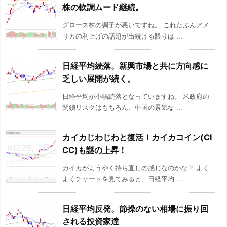
株の軟調ムード継続。
グロース株の調子が悪いですね。 これたぶんアメ
リカの利上げの話題が出続ける限りは ...
日経平均続落。新興市場と共に方向感に
乏しい展開が続く。
日経平均が小幅続落となっていますね。 米政府の
閉鎖リスクはもちろん、中国の景気な ...
カイカじわじわと復活！カイカコイン(CI
CC)も謎の上昇！
カイカがようやく持ち直しの感じなのかな？ よく
よくチャートを見てみると、日経平均 ...
日経平均反発。節操のない相場に振り回
される投資家達