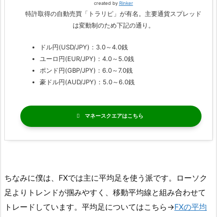
created by
Rinker
特許取得の自動売買「トラリピ」が有名。主要通貨スプレッド
は変動制のため下記の通り。
ドル円(USD/JPY)：3.0～4.0銭
ユーロ円(EUR/JPY)：4.0～5.0銭
ポンド円(GBP/JPY)：6.0～7.0銭
豪ドル円(AUD/JPY)：5.0～6.0銭
マネースクエア
ちなみに僕は、FXでは主に平均足を使う派です。ローソク
足よりトレンドが掴みやすく、移動平均線と組み合わせて
トレードしています。平均足についてはこちら→
FXの平均