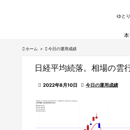
ゆとり
本

ホーム
>

今日の運用成績
日経平均続落。相場の雲

2022年8月10日

今日の運用成績