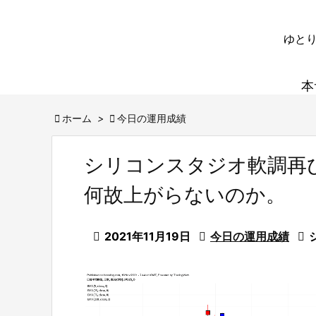
ゆとり
本

ホーム
>

今日の運用成績
シリコンスタジオ軟調再
何故上がらないのか。

2021年11月19日

今日の運用成績
