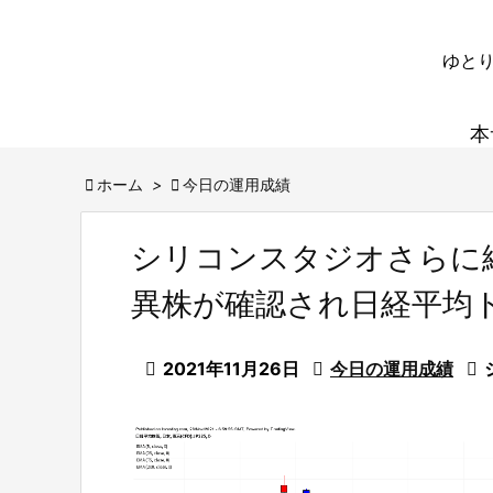
ゆとり
本

ホーム
>

今日の運用成績
シリコンスタジオさらに
異株が確認され日経平均

2021年11月26日

今日の運用成績
