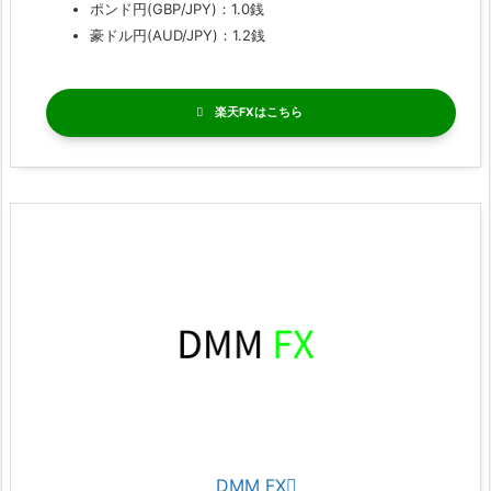
ポンド円(GBP/JPY)：1.0銭
豪ドル円(AUD/JPY)：1.2銭
楽天FX
DMM FX