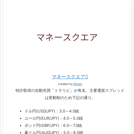
マネースクエア
created by
Rinker
特許取得の自動売買「トラリピ」が有名。主要通貨スプレッド
は変動制のため下記の通り。
ドル円(USD/JPY)：3.0～4.0銭
ユーロ円(EUR/JPY)：4.0～5.0銭
ポンド円(GBP/JPY)：6.0～7.0銭
豪ドル円(AUD/JPY)：5.0～6.0銭