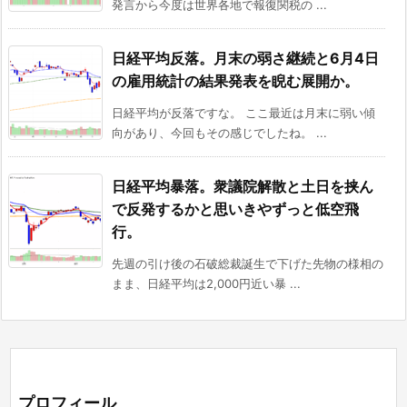
発言から今度は世界各地で報復関税の ...
日経平均反落。月末の弱さ継続と6月4日
の雇用統計の結果発表を睨む展開か。
日経平均が反落ですな。 ここ最近は月末に弱い傾
向があり、今回もその感じでしたね。 ...
日経平均暴落。衆議院解散と土日を挟ん
で反発するかと思いきやずっと低空飛
行。
先週の引け後の石破総裁誕生で下げた先物の様相の
まま、日経平均は2,000円近い暴 ...
プロフィール