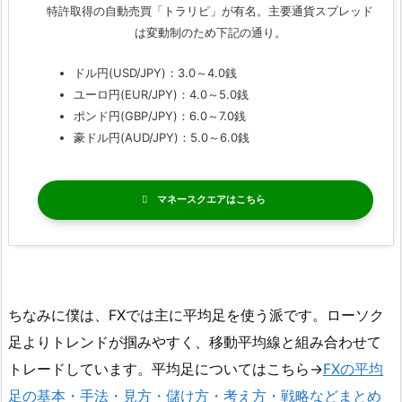
特許取得の自動売買「トラリピ」が有名。主要通貨スプレッド
は変動制のため下記の通り。
ドル円(USD/JPY)：3.0～4.0銭
ユーロ円(EUR/JPY)：4.0～5.0銭
ポンド円(GBP/JPY)：6.0～7.0銭
豪ドル円(AUD/JPY)：5.0～6.0銭
マネースクエア
ちなみに僕は、FXでは主に平均足を使う派です。ローソク
足よりトレンドが掴みやすく、移動平均線と組み合わせて
トレードしています。平均足についてはこちら→
FXの平均
足の基本・手法・見方・儲け方・考え方・戦略などまとめ