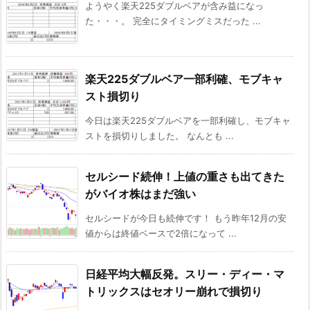
ようやく楽天225ダブルベアが含み益になっ
た・・・。 完全にタイミングミスだった ...
楽天225ダブルベア一部利確、モブキャ
スト損切り
今日は楽天225ダブルベアを一部利確し、モブキャ
ストを損切りしました。 なんとも ...
セルシード続伸！上値の重さも出てきた
がバイオ株はまだ強い
セルシードが今日も続伸です！ もう昨年12月の安
値からは終値ベースで2倍になって ...
日経平均大幅反発。スリー・ディー・マ
トリックスはセオリー崩れで損切り